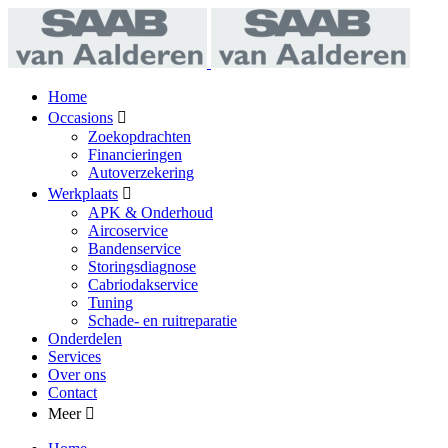
Home
Occasions
Zoekopdrachten
Financieringen
Autoverzekering
Werkplaats
APK & Onderhoud
Aircoservice
Bandenservice
Storingsdiagnose
Cabriodakservice
Tuning
Schade- en ruitreparatie
Onderdelen
Services
Over ons
Contact
Meer